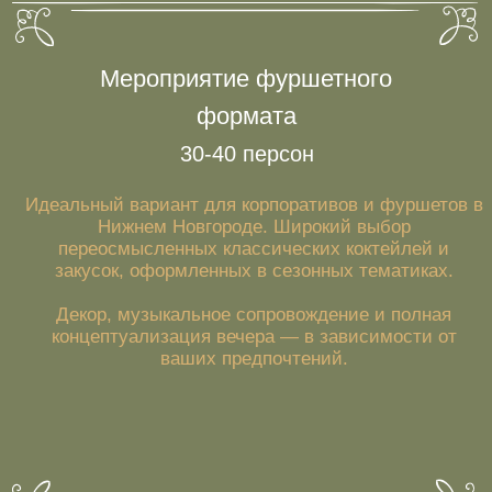
Уникальное пространство
— стильный интерьер ботанического бара в
усадьбе Костромина-Шушляева на
Рождественской.
Персонализированный подход
— учтём все пожелания для вашего корпоратива
или события.
Локация
— Рождественская улица, д. 30, атмосферный бар
в историческом центре Нижнего Новгорода.
Авторская кухня и коктейли
— всё на основе собственных дистиллятов и
локальных продуктов.
Гибкие форматы
— от гастрономического вечера до фуршета на 40
персон.
Свяжитесь с нами для получения
дополнительной информации и
бронирования даты. Мы будем рады
помочь вам организовать незабываемое
корпоративное мероприятие
в новом формате.
Оставить заявку