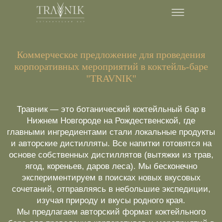
Коммерческое предложение для проведения
корпоративных мероприятий в коктейль-баре
"TRAVNIK"
Травник — это ботанический коктейльный бар в
Нижнем Новгороде на Рождественской, где
главными ингредиентами стали локальные продукты
и авторские дистилляты. Все напитки готовятся на
основе собственных дистиллятов (вытяжки из трав,
ягод, кореньев, даров леса). Мы бесконечно
экспериментируем в поисках новых вкусовых
сочетаний, отправляясь в небольшие экспедиции,
изучая природу и вкусы родного края.
Мы предлагаем авторский формат коктейльного
бара для проведения корпоративов и мероприятий в
Нижнем Новгороде.
Бар находится в исторической купеческой усадьбе
Костромина-Шушляева на Рождественской улице, д.
30, с выходом в усадебный сад на склоне Дятловых
гор — идеальная локация для событий любого
масштаба.